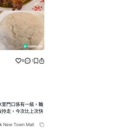
8
1
冰室門口係有一級，輪
取拎走，今次比上次快
New Town Mall