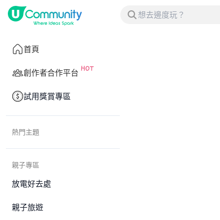
首頁
創作者合作平台
試用獎賞專區
熱門主題
親子專區
放電好去處
親子旅遊