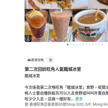
香港攻略
食
第二次回訪旺角人氣龍城冰室
龍城冰室
今次係我第二次喺旺角「龍城冰室」食野，呢間
椅人士要自備斜板先可以入去食野或叫叫外賣自
咗少少入去，店員一樣好有
...
更多
香港旺角亞皆老街65號Shop G20, G/F, Mong Kok 