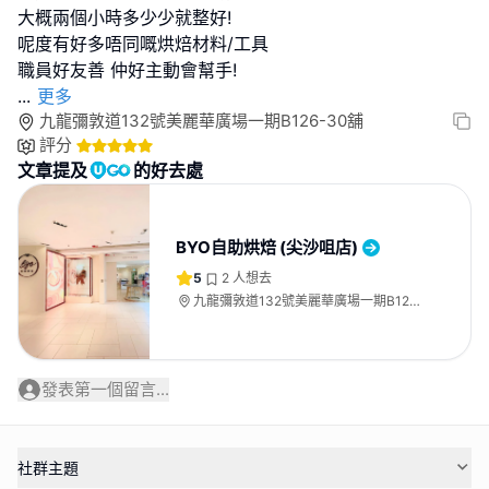
大概兩個小時多少少就整好!
呢度有好多唔同嘅烘焙材料/工具
...
更多
九龍彌敦道132號美麗華廣場一期B126-30舖
評分
文章提及
的好去處
BYO自助烘焙 (尖沙咀店)
5
2
人想去
九龍彌敦道132號美麗華廣場一期B126-
30舖
發表第一個留言...
社群主題