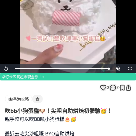
Loaded
:
Replay
Unmute
Full
100.00%
打卡即賞超市現金券！
3
0
香港攻略
食
吹bb小狗蛋糕🐶！尖咀自助烘焙初體驗🥳！
親手整可以吹BB嘅小狗蛋糕🎂🥳
最近去咗尖沙咀嘅 BYO自助烘焙