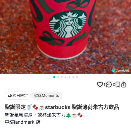
1
0
節日限定
聖誕Moments
聖誕限定🥤🍫☕starbucks 聖誕薄荷朱古力飲品
聖誕氣氛濃厚，飲杯熱朱古力🎄☕🍫
中環landmark 店