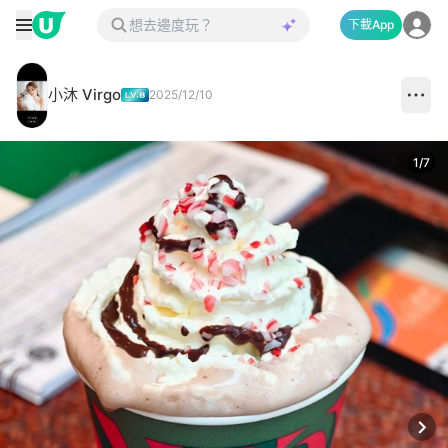
下載App
小沐 Virgo
2025/12/10
1
/
7
Next