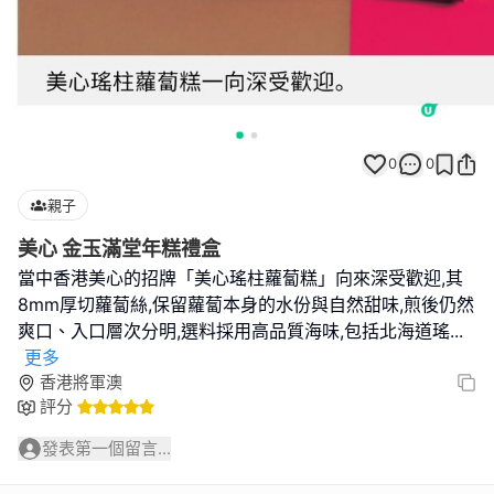
0
0
親子
美心 金玉滿堂年糕禮盒
當中香港美心的招牌「美心瑤柱蘿蔔糕」向來深受歡迎,其
8mm厚切蘿蔔絲,保留蘿蔔本身的水份與自然甜味,煎後仍然
爽口、入口層次分明,選料採用高品質海味,包括北海道瑤
...
更多
香港將軍澳
評分
發表第一個留言...