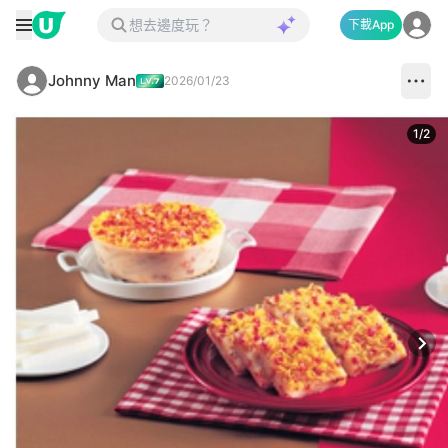
下載App
Johnny Man
2026/01/23
1
/
2
Next