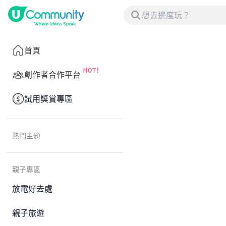
首頁
創作者合作平台
試用獎賞專區
熱門主題
親子專區
放電好去處
親子旅遊