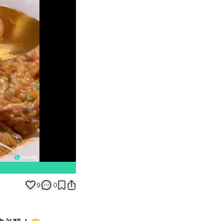
Unmute
9
0