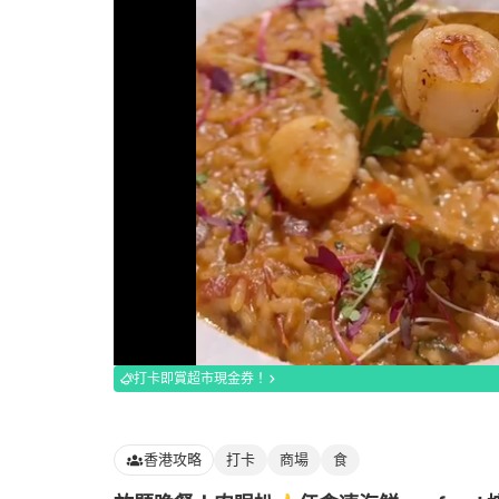
Loaded
:
100.00%
打卡即賞超市現金券！
香港攻略
打卡
商場
食