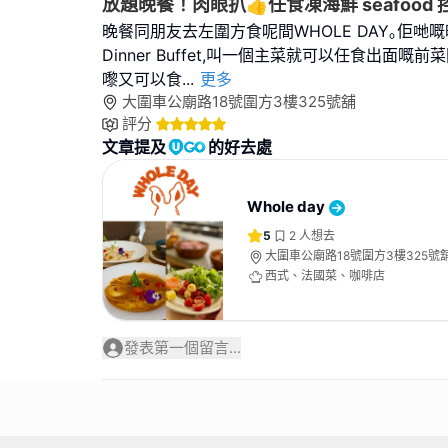
放題晚餐！肉眼扒👍任食凍海鮮 seafood 
晚餐同朋友去左圍方食呢間WHOLE DAY｡佢哋嘅晚
Dinner Buffet,叫一個主菜就可以任食出面嘅
嚟又可以食
...
更多
大圍車公廟路18號圍方3樓325號舖
評分
文章提及
的好去處
Whole day
5
2
人想去
大圍車公廟路18號圍方3樓325號
西式、法國菜、咖啡店
發表第一個留言...