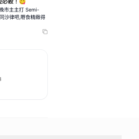
控必殺！😋
市主主打 Semi-
前菜同沙律吧,嘢食精緻得
舖