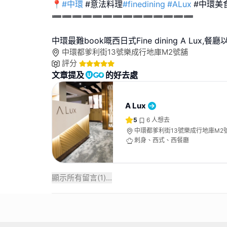
📍
#中環
#意法料理
#finedining
#ALux
#中環美
➖➖➖➖➖➖➖➖➖➖➖➖➖➖
中環最難book嘅西日式Fine dining A Lux,餐廳
中環都爹利街13號樂成行地庫M2號舖
評分
文章提及
的好去處
A Lux
5
6
人想去
中環都爹利街13號樂成行地庫M2
刺身、西式、西餐廳
顯示所有留言(
1
)...