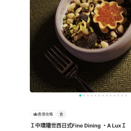
香港攻略
食
Ｉ中環隱世西日式Fine Dining ・A LuxＩ