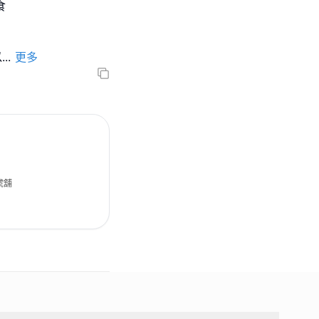
食
以
...
更多
號舖