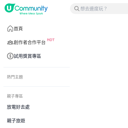
首頁
創作者合作平台
試用獎賞專區
熱門主題
親子專區
放電好去處
親子旅遊