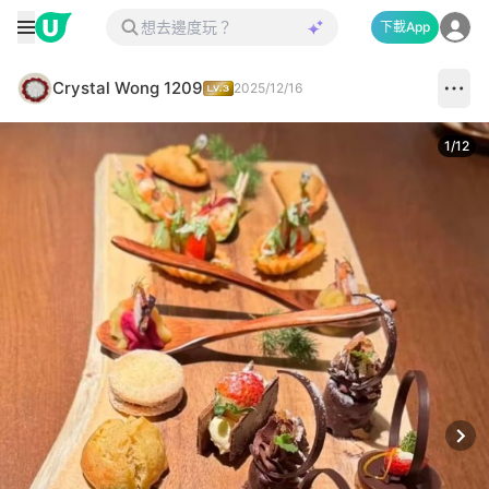
下載App
Crystal Wong 1209
2025/12/16
1
/
12
Next