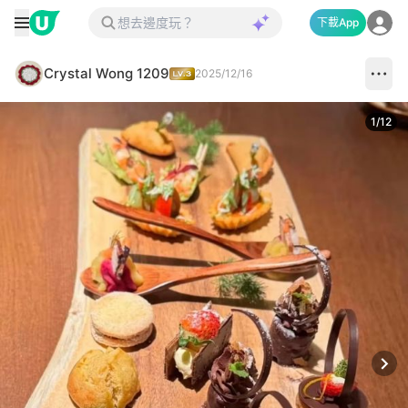
下載App
Crystal Wong 1209
2025/12/16
1
/
12
Next