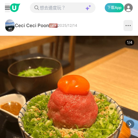
下載App
Ceci Ceci Poon
2025/12/14
1
/
4
Next