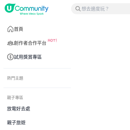
首頁
創作者合作平台
試用獎賞專區
熱門主題
親子專區
放電好去處
親子旅遊