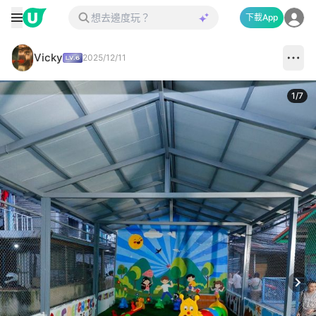
下載App
Vicky
2025/12/11
1
/
7
Next