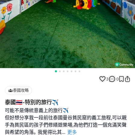
3
0
泰國攻略
泰國🇹🇭-特別的旅行✈️
可能不是傳統意義上的旅行✈️
但好想分享我一段前往泰國曼谷貧民窟的義工旅程,可以親
手為貧民區的孩子們修繕遊樂場,為他們打造一個充滿笑聲
與希望的角落｡ 我覺得比其
...
更多