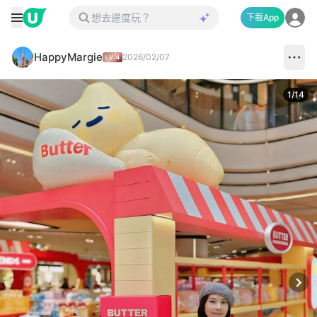
下載App
HappyMargie
2026/02/07
1
/
14
Next