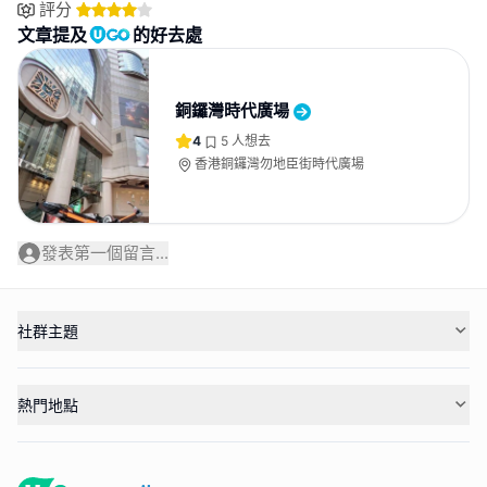
評分
文章提及
的好去處
銅鑼灣時代廣場
4
5
人想去
香港銅鑼灣勿地臣街時代廣場
發表第一個留言...
社群主題
熱門地點