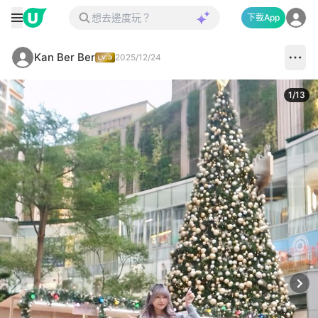
下載App
Kan Ber Ber
2025/12/24
1
/
13
Next