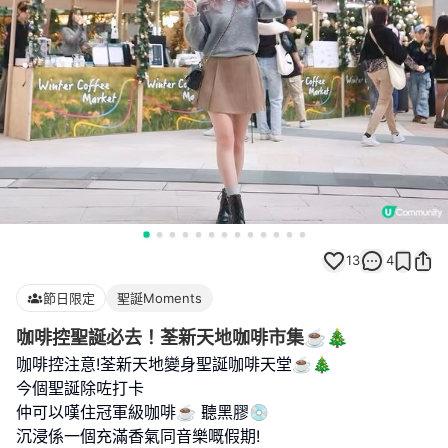
13
4
節日限定
聖誕Moments
咖啡控聖誕必去！荃新天地咖啡市集☕🎄
咖啡控注意!荃新天地變身聖誕咖啡天堂☕️🎄
今個聖誕除咗打卡
仲可以嘆住冠軍級咖啡☕️ 聽黑膠💿
沉浸係一個充滿香氣同音樂嘅假期!