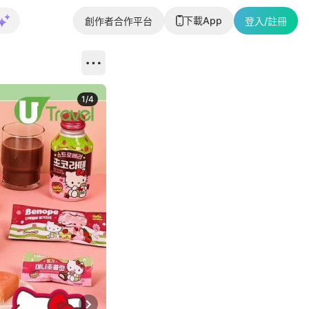
下載App
創作者合作平台
登入/註冊
1
/
4