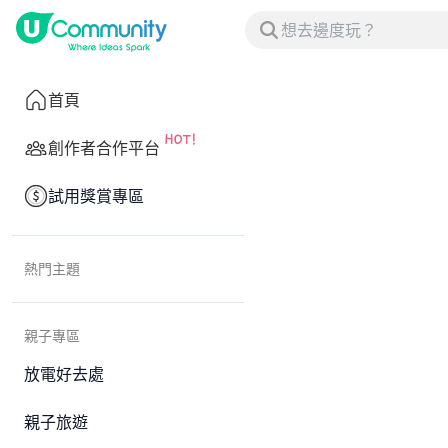
首頁
創作者合作平台
試用獎賞專區
熱門主題
親子專區
放電好去處
親子旅遊