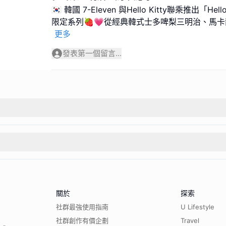
🇰🇷 韓國 7-Eleven 與Hello Kitty聯乘推出「Hel
限定系列🍓💗從經典韓式士多啤梨三明治、馬
更多
發表第一個留言...
關於
探索
社群最強使用指南
U Lifestyle
社群創作有價企劃
Travel