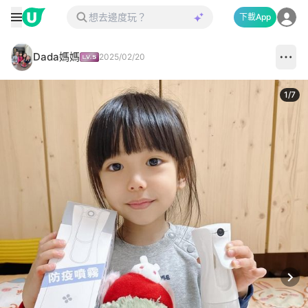
下載App
Dada媽媽
2025/02/20
1
/
7
Next