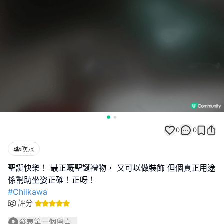
0
0
吹水
聖誕快樂！ 最正嘅聖誕禮物， 又可以做裝飾 但個真正用途
#Chiikawa
評分
發表第一個留言...