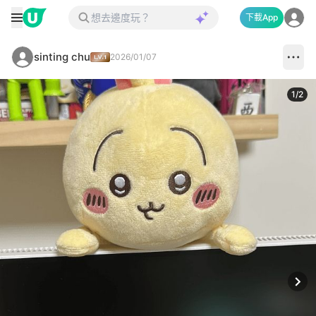
下載App
sinting chu
2026/01/07
1
/
2
Next