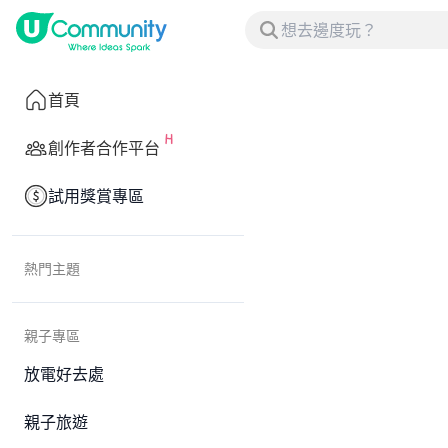
首頁
創作者合作平台
試用獎賞專區
熱門主題
親子專區
放電好去處
親子旅遊