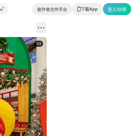
下載App
創作者合作平台
登入/註冊
1
/
2
即睇更多社