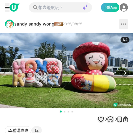
下載App
sandy sandy wong
2025/08/25
1
/
4
Next
0
0
香港攻略
玩