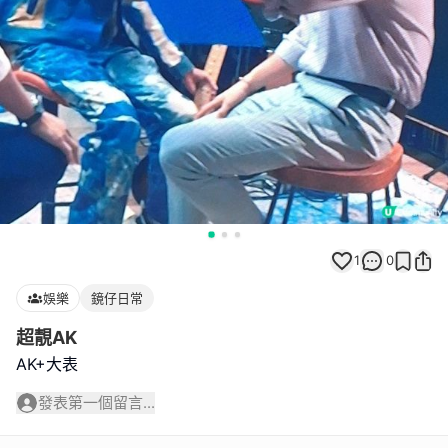
1
0
娛樂
鏡仔日常
超靚AK
AK+大表
發表第一個留言...