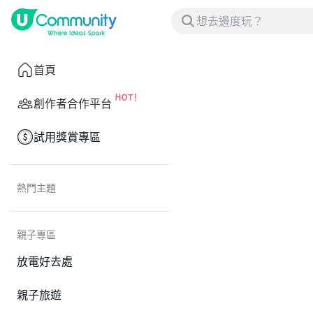
首頁
創作者合作平台
試用獎賞專區
熱門主題
親子專區
放電好去處
親子旅遊