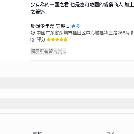
少有為的一國之君 也是富可敵國的俊俏商人 加上
之著迷
反觀少年漫 穿越
...
更多
中國广东省深圳市福田区中心城福华三路268号 邮政编
評分
顯示所有留言(
1
)...
關於
探索