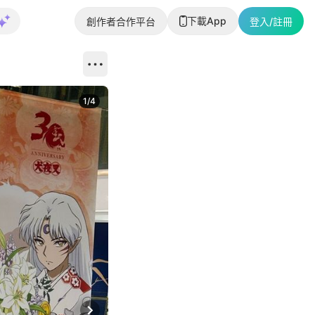
下載App
創作者合作平台
登入/註冊
1
/
4