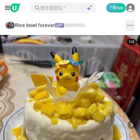
下載App
Rice bowl forever
2025/10/02
1
/
4
Next