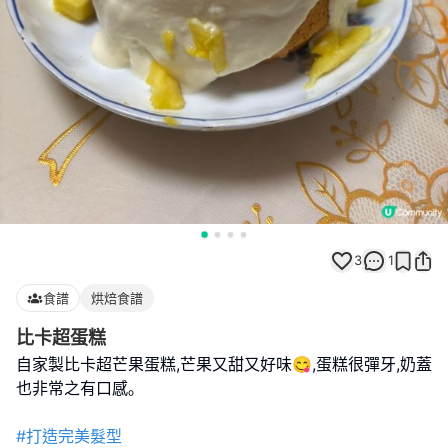
3
1
食譜
烘焙食譜
比卡超蛋糕
自家製比卡超芒果蛋糕,芒果又甜又好味😋,蛋糕很彈牙,奶蓋
也非常之有口感｡
#打造完美髮型