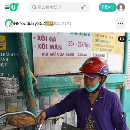
下載App
Hkfoodiary852
2025/12/19
1
/
4
Next