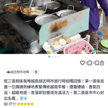
1
0
胡志明市攻略
食
呢三張相係我喺越南胡志明市旅行時拍嘅回憶！第一張係街
邊一位姨姨熟練地煮緊傳統越南早餐，煙霧繚繞、香氣四
溢，超級地道，食落即刻覺得充滿活力。第二張係市中心好
出名嘅
...
更多
評分