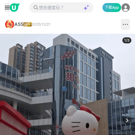
下載App
A55
2025/12/21
1
/
3
Next