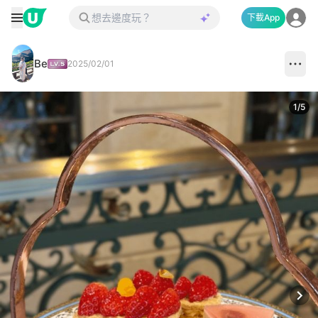
下載App
Be
2025/02/01
1
/
5
Next