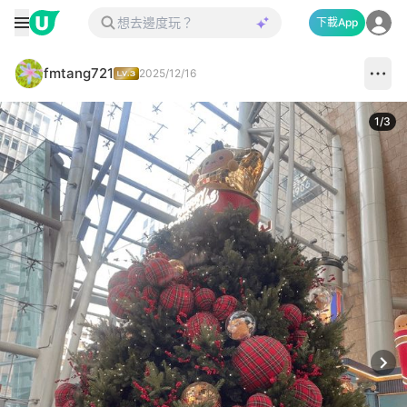
下載App
fmtang721
2025/12/16
1
/
3
Next