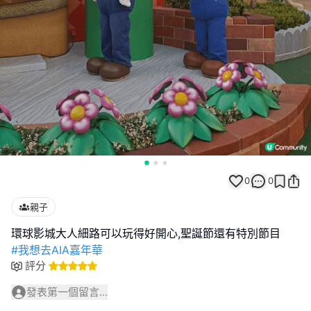
0
0
親子
#我想去AIA嘉年華
評分
發表第一個留言...