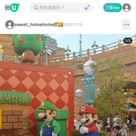
下載App
sweet_homehome
2025/12/19
1
/
3
Next