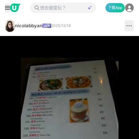
下載App
nicolabbyan
2025/12/18