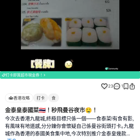
Loaded
:
Unmute
100.00%
打卡即賞超市現金券！
23
1
香港攻略
打卡
食
金泰皇泰國菜🇹🇭！秒飛曼谷夜市🤤！
今次去香港九龍城,終極目標只係一個——食泰菜!有食有影,
有風味有地道感,分分鐘你會懷疑自己係曼谷街頭打卡｡九龍
城作為香港的泰國美食集中地,今次特別推介金泰皇幾款
...