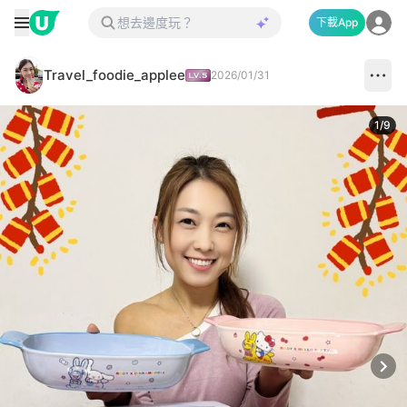
下載App
Travel_foodie_applee
2026/01/31
1
/
9
Next