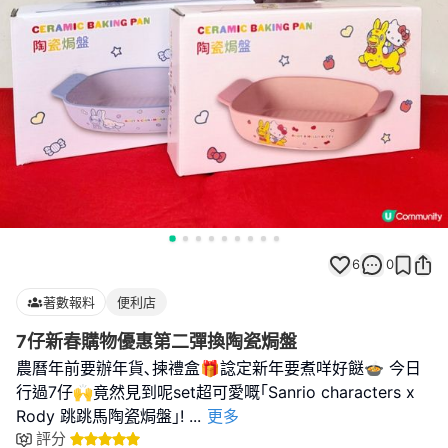
6
0
著數報料
便利店
7仔新春購物優惠第二彈換陶瓷焗盤
農曆年前要辦年貨､揀禮盒🎁諗定新年要煮咩好餸🍲 今日
行過7仔🙌竟然見到呢set超可愛嘅｢Sanrio characters x
Rody 跳跳馬陶瓷焗盤｣!
...
更多
評分