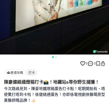
5
0
香港攻略
打卡
陳豪健絡通燈箱打卡📸！地鐵站s等你野生捕獲！
今次路過見到，陳豪地鐵燈箱廣告打卡點！呢期開始有，唔
使驚打唔到卡啦！係健絡通廣告！亦即係電視劇俠醫嘅原型
黃醫師嘅品牌！👍🏻