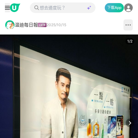
下載App
温迪每日報
2025/10/15
1
/
2
Next