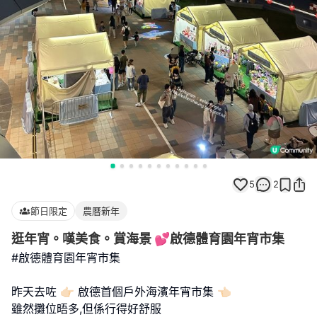
5
2
節日限定
農曆新年
逛年宵。嘆美食。賞海景 💕啟德體育園年宵市集
#啟德體育園年宵市集
昨天去咗 👉🏻 啟德首個戶外海濱年宵市集 👈🏻
雖然攤位晤多,但係行得好舒服