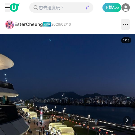
下載App
EsterCheung
2026/02/16
1
/
11
Next