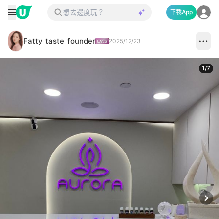
下載App
Fatty_taste_founder
2025/12/23
1
/
7
Next