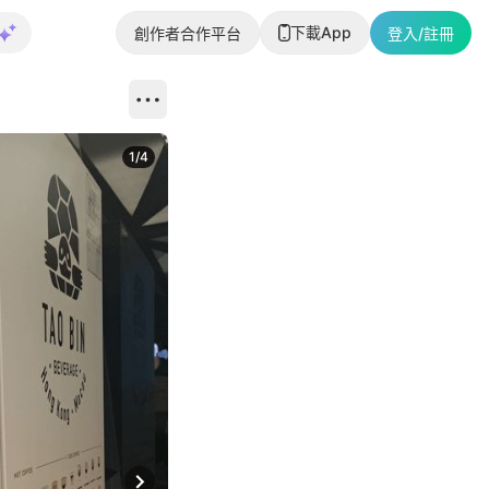
下載App
創作者合作平台
登入/註冊
1
/
4