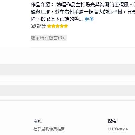
作品介紹： 這幅作品主打陽光與海灘的度假風。
鏡與耳環，並在右側手繪一棵高大的椰子樹，背
陽，搭配上下兩端的藍
...
更多
評分
顯示所有留言(
3
)...
關於
探索
社群最強使用指南
U Lifestyle