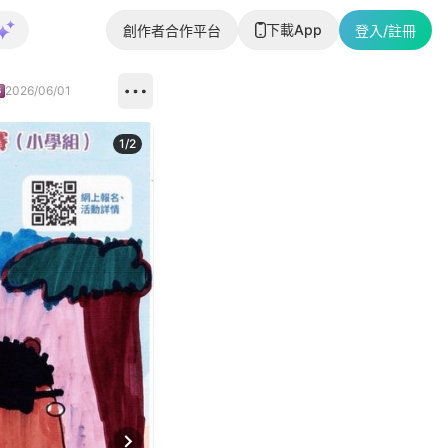
下載App
創作者合作平台
登入/註冊
2026/06/01
1
/
2
即睇更多社