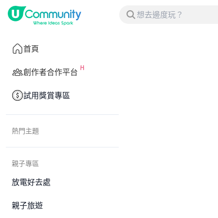
首頁
創作者合作平台
試用獎賞專區
熱門主題
親子專區
放電好去處
親子旅遊