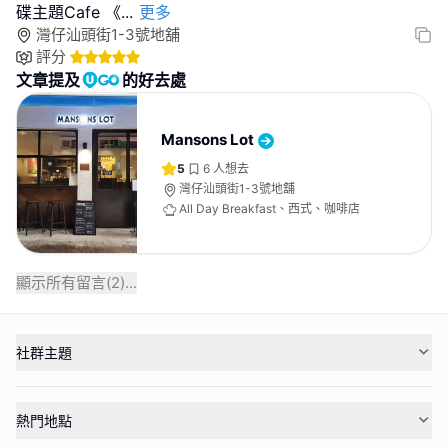
碟主題Cafe 《
...
更多
灣仔汕頭街1-3號地舖
評分
文章提及
的好去處
Mansons Lot
5
6
人想去
灣仔汕頭街1-3號地舖
All Day Breakfast、西式、咖啡店
顯示所有留言(
2
)...
社群主題
熱門地點