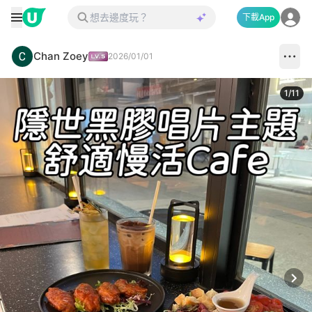
下載App
Chan Zoey
2026/01/01
1
/
11
Next