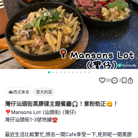
20
2
西式美食
意大利菜
灣仔汕頭街黑膠碟主題餐廳🎧！意粉勁正😋！
❣️Mansons Lot (汕頭街) (灣仔)
灣仔汕頭街1-3號地舖☎️
最近生活比較繁忙,想去一間Cafe享受一下,見到呢一間黑膠