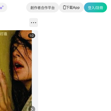
下載App
創作者合作平台
登入/註冊
1
/
2
即睇更多社