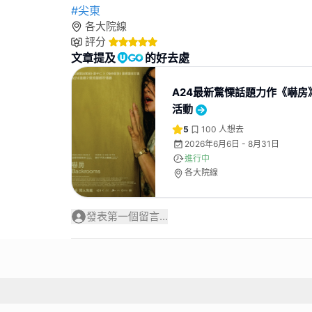
#尖東
各大院線
評分
文章提及
的好去處
A24最新驚慄話題⼒作《嚇房
活動
5
100
人想去
2026年6月6日 - 8月31日
進行中
各大院線
發表第一個留言...