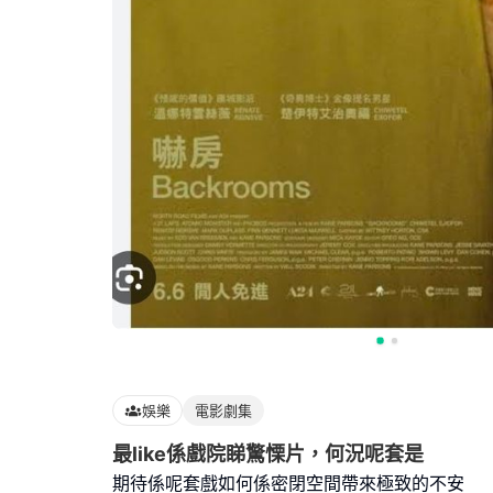
娛樂
電影劇集
最like係戲院睇驚慄片，何況呢套是