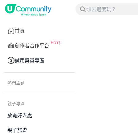
首頁
創作者合作平台
試用獎賞專區
熱門主題
親子專區
放電好去處
親子旅遊