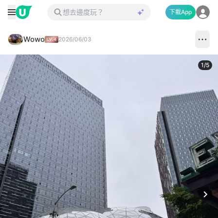
下載App
Wowo
2026/06/03
1
/
5
Next