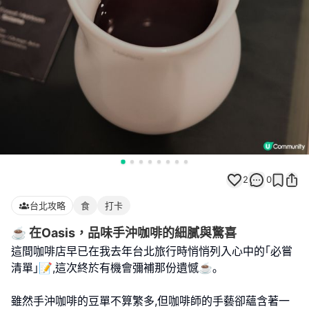
2
0
台北攻略
食
打卡
☕️ 在Oasis，品味手沖咖啡的細膩與驚喜
這間咖啡店早已在我去年台北旅行時悄悄列入心中的｢必嘗
清單｣📝,這次終於有機會彌補那份遺憾☕️｡
雖然手沖咖啡的豆單不算繁多,但咖啡師的手藝卻蘊含著一