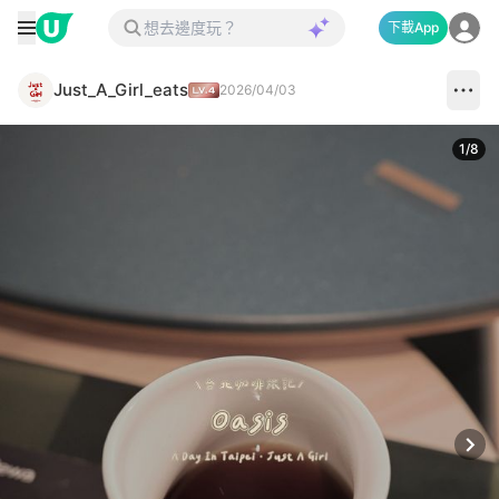
下載App
Just_A_Girl_eats
2026/04/03
1
/
8
Next