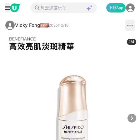
下載App
Vicky Fong
2025/12/18
1
/
4
Next