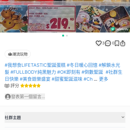
3
0
潮流玩物
#我想食LIFETASTIC聖誕蛋糕
#冬日暖心回憶
#解鎖水光
髮
#FULLBODY純黑魅力
#OK即刻有
#倒數聖誕
#社群生
日快樂
#美食遊樂盛宴
#甜蜜聖誕滋味
#Ch
...
更多
評分
發表第一個留言...
社群主題