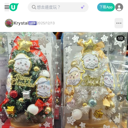
下載App
Krystal
2025/12/13
1
/
2
Next