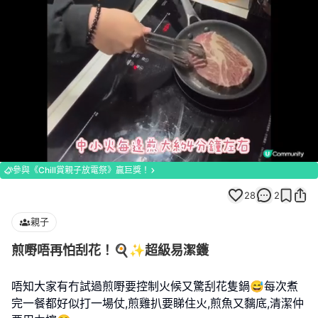
Loaded
:
Unmute
100.00%
參與《Chill賞親子放電祭》贏巨獎！
28
2
親子
煎嘢唔再怕刮花！🍳✨超級易潔鑊
唔知大家有冇試過煎嘢要控制火候又驚刮花隻鍋😅每次煮
完一餐都好似打一場仗,煎雞扒要睇住火,煎魚又黐底,清潔仲