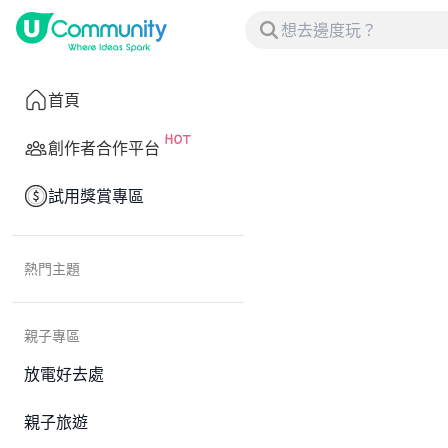
首頁
創作者合作平台
試用獎賞專區
熱門主題
親子專區
放電好去處
親子旅遊