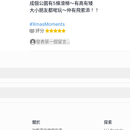
成個公園有5條滑梯～有高有矮
大小朋友都啱玩～仲有飛索添！！
#XmasMoments
評分
發表第一個留言...
關於
探索
社群最強使用指南
U Lifestyle