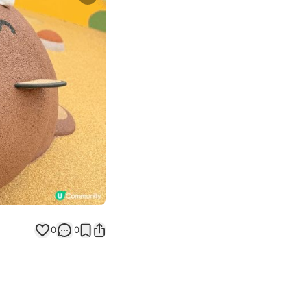
Next slide
0
0