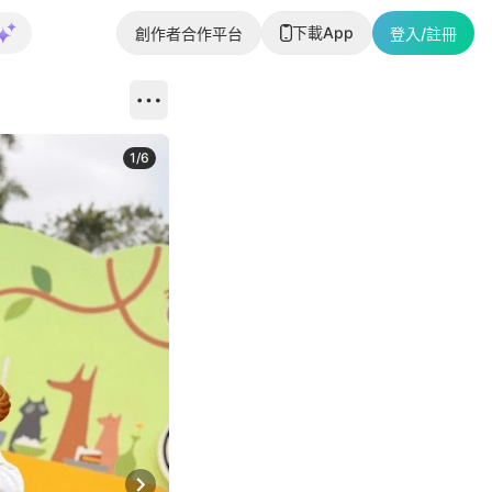
下載App
創作者合作平台
登入/註冊
1
/
6