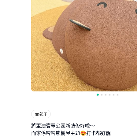
親子
將軍澳寶翠公園新裝修好啦～
而家係啤啤熊樹屋主題😍打卡都好靚