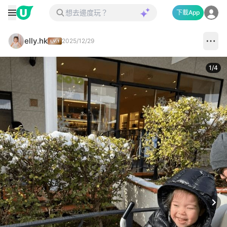
下載App
elly.hk
2025/12/29
1
/
4
Next