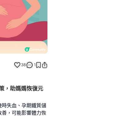
38
1
策，助媽媽恢復元
娩時失血、孕期鐵質儲
改善，可能影響體力恢