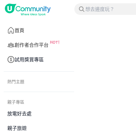
首頁
創作者合作平台
試用獎賞專區
熱門主題
親子專區
放電好去處
親子旅遊