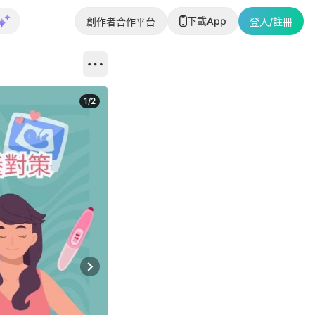
下載App
創作者合作平台
登入/註冊
1
/
2
即睇更多社
Next slide
返回帖文