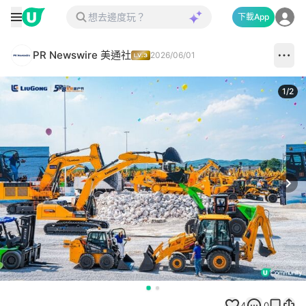
下載App
PR Newswire 美通社
2026/06/01
1
/
2
Next
4
0