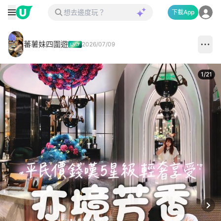
下載App
蕃薯妹四圍遊
2026/07/09
1
/
21
Next