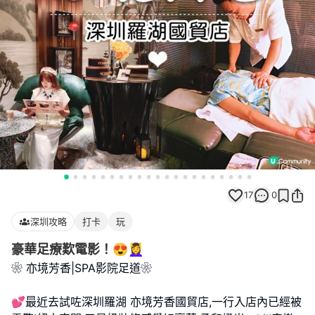
17
0
深圳攻略
打卡
玩
豪華足療歎電影！😍💆‍♀️
❀ 亦境芳香|SPA影院足道❀
💕最近去試咗深圳羅湖 亦境芳香國貿店,一行入店內已經被