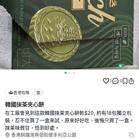
1
0
香港攻略
食
韓國抹茶夾心餅
在工展會見到這款韓國抹茶夾心餅乾$20, 約有18包獨立包
裝，忍不住買了一盒來試，原來好好吃，後悔只買了一盒。
抹茶味微甘，恰到好處。
香港銅鑼灣興發街維多利亞公園