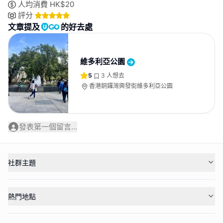
人均消費
HK$
20
評分
文章提及
的好去處
維多利亞公園
5
3
人想去
香港銅鑼灣興發街維多利亞公園
發表第一個留言...
社群主題
熱門地點