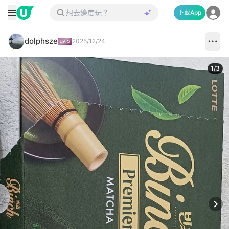
下載App
dolphsze
2025/12/24
1
/
3
Next