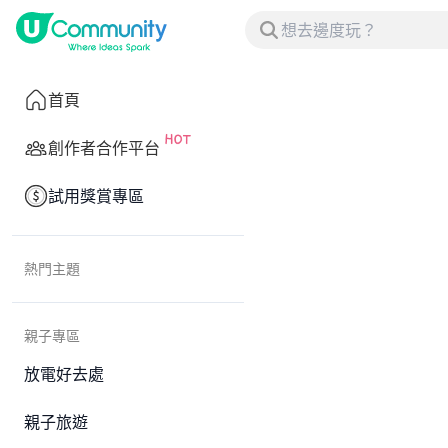
首頁
創作者合作平台
試用獎賞專區
熱門主題
親子專區
放電好去處
親子旅遊