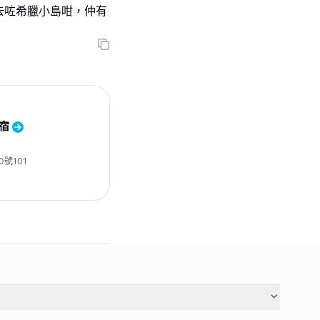
去咗希臘小島咁，仲有
宿
號101