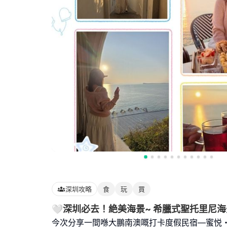
深圳攻略
食
玩
買
🤍深圳必去！絶美海景~ 希臘式聖托里尼海
今次分享一間喺大鵬南澳嘅打卡度假民宿—蜜悦