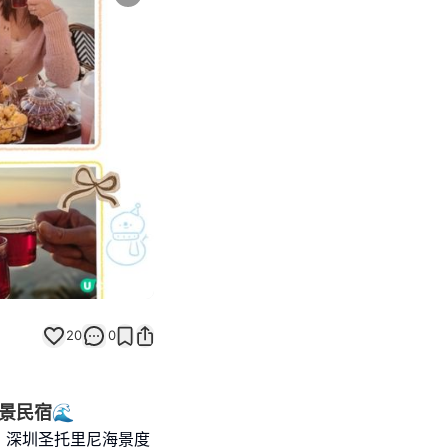
Next slide
20
0
景民宿🌊
・深圳圣托里尼海景度