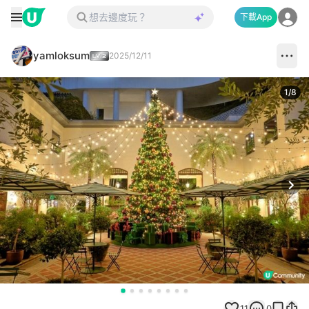
下載App
yamloksum
2025/12/11
1
/
8
Next
11
0