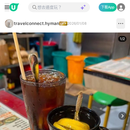
下載App
travelconnect.hyman
2026/01/08
1
/
2
Next